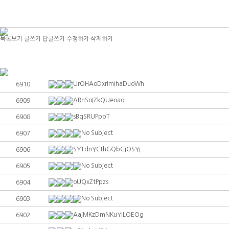
목록보기
글쓰기
답글쓰기
수정하기
삭제하기
UrOHAoDxrlmIhaDuoWh
6910
ARnSoIZkQUeoaq
6909
sBqSRUPppT
6908
No Subject
6907
SYTdnYCthGQbGjOSYj
6906
No Subject
6905
oUQxZtPpzs
6904
No Subject
6903
AajMKzDmNKuYILOEOg
6902