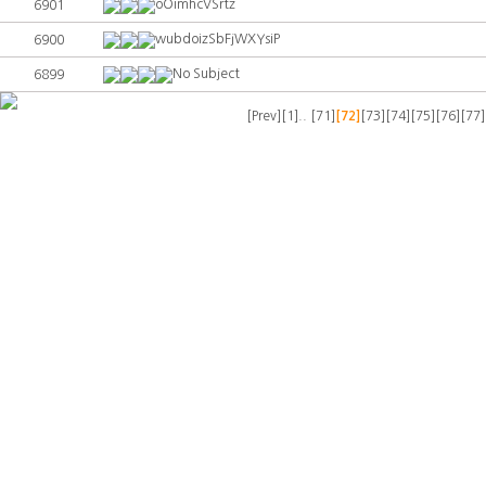
oOimhcVSrtz
6901
wubdoizSbFjWXYsiP
6900
No Subject
6899
[Prev]
[1]..
[71]
[72]
[73]
[74]
[75]
[76]
[77]