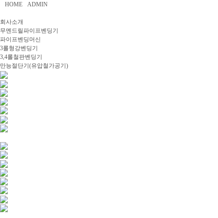
HOME
ADMIN
회사소개
무멘드릴파이프벤딩기
파이프벤딩머신
3롤형강벤딩기
3,4롤철판벤딩기
만능절단기(유압철가공기)