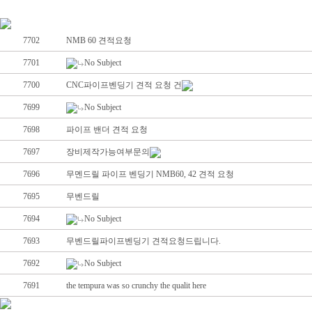
7702
NMB 60 견적요청
7701
No Subject
7700
CNC파이프벤딩기 견적 요청 건
7699
No Subject
7698
파이프 밴더 견적 요청
7697
장비제작가능여부문의
7696
무멘드릴 파이프 벤딩기 NMB60, 42 견적 요청
7695
무벤드릴
7694
No Subject
7693
무벤드릴파이프벤딩기 견적요청드립니다.
7692
No Subject
7691
the tempura was so crunchy the qualit here