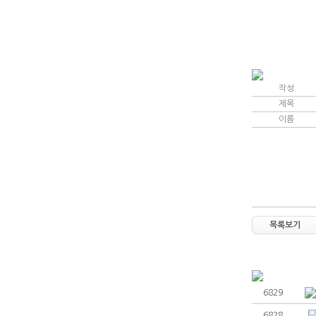
작성
인사말
제목
이름
커뮤니티
목록보기
6829
6828