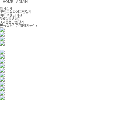
HOME
ADMIN
회사소개
무멘드릴파이프벤딩기
파이프벤딩머신
3롤형강벤딩기
3,4롤철판벤딩기
만능절단기(유압철가공기)