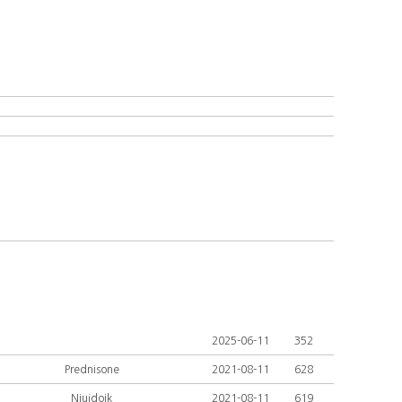
2025-06-11
352
Prednisone
2021-08-11
628
Niujdoik
2021-08-11
619