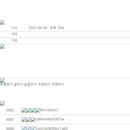
인사말
커뮤니티
작성
2025-06-08 조회: 356
제목
이름
목록보기
글쓰기
답글쓰기
수정하기
삭제하기
No Subject
6862
rqPKnHAGvDBTIw
6861
SumUpNIXRpvTupR
6860