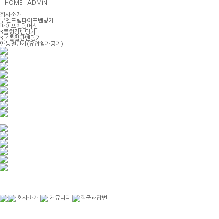
HOME
ADMIN
회사소개
무멘드릴파이프벤딩기
파이프벤딩머신
3롤형강벤딩기
3,4롤철판벤딩기
만능절단기(유압철가공기)
회사소개
커뮤니티
질문과답변