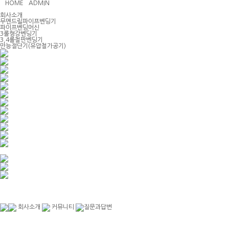
HOME
ADMIN
회사소개
무멘드릴파이프벤딩기
파이프벤딩머신
3롤형강벤딩기
3,4롤철판벤딩기
만능절단기(유압철가공기)
회사소개
커뮤니티
질문과답변