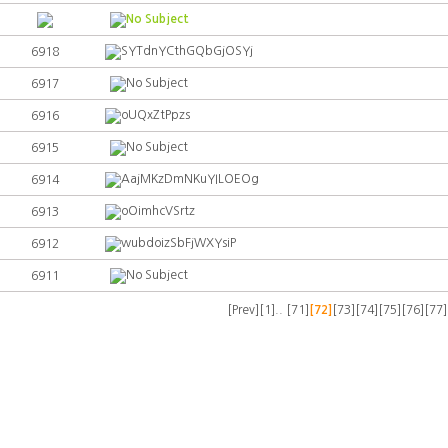
No Subject
SYTdnYCthGQbGjOSYj
6918
No Subject
6917
oUQxZtPpzs
6916
No Subject
6915
AajMKzDmNKuYILOEOg
6914
oOimhcVSrtz
6913
wubdoizSbFjWXYsiP
6912
No Subject
6911
[Prev]
[1]..
[71]
[72]
[73]
[74]
[75]
[76]
[77]