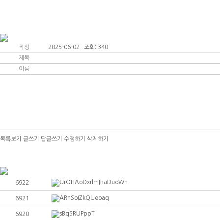
인사말
커뮤니티
작성
2025-06-02 조회: 340
제목
이름
목록보기
글쓰기
답글쓰기
수정하기
삭제하기
UrOHAoDxrlmIhaDuoWh
6922
ARnSoIZkQUeoaq
6921
sBqSRUPppT
6920