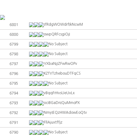
JfRdgWOWdrfIkNcwM
6801
owpQRFcsgiOjI
6800
No Subject
6799
No Subject
6798
YXbaNjJZFwRwOPv
6797
KZfYTzhebouDTFqCS
6796
No Subject
6795
vBqqFrHvsUeUvLx
6794
ociBGaDnIQuMmoPX
6793
NmyIEQzHWAdowEoQtv
6792
FllAjuxtffjz
6791
No Subject
6790