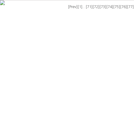
[Prev]
[1]..
[71]
[72]
[73]
[74]
[75]
[76]
[77]