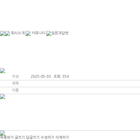
회사소개
커뮤니티
질문과답변
인사말
커뮤니티
작성
2025-05-30 조회: 354
제목
이름
목록보기
글쓰기
답글쓰기
수정하기
삭제하기